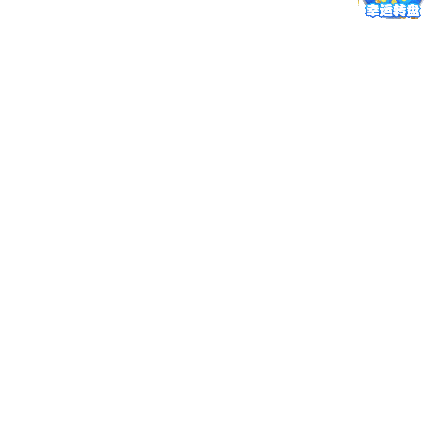
造更加良好的足球文化氛围。在这个过程中，各方都
有责任，共同维护体育精神及其核心价值观。
总结：
综上所述，本次欧冠决赛不仅是一场足球盛宴，更是
一幅生动的人类社会镜像。从姆巴佩遭遇巨大压力，
到社交平台上各种声音并存，都反映出了现代体育文
化中复杂而多元的一面。这提醒我们，在享受竞技带
来的快乐同时，也应当理性看待其中存在的问题，以
促进整个行业的发展。
未来，我们期待看到一个更加包容、公平且富有理解
力的体育环境，让每位运动员都能在这样的氛围中健
康成长，为我们带来更多精彩瞬间。同时，希望能够