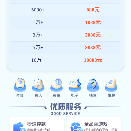
1、欧冠决赛的影响力
作为欧洲足坛最高水平的比赛，欧冠决赛每年都吸引
着全球数亿球迷的目光。这场比赛不仅是技术与战术
的较量，更是各大俱乐部品牌形象的重要展示。通过
比赛，各支球队向全世界证明自己的实力和地位，同
时也为赞助商提供了巨大的曝光机会。
今年的决赛更是因为多种因素而备受瞩目，包括参赛
球队、明星球员、战术布置等。这些因素共同推动了
社交媒体上相关话题的激增，使得讨论范围几乎覆盖
整个网络。球迷们纷纷在微博等平台上发表自己的看
法，形成了一股强大的舆论潮流。
此外，欧冠决赛所展现的不仅仅是足球技能，还有背
后复杂的人际关系与商业利益。一旦有任何争议或意