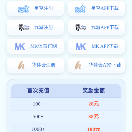
2023年欧冠决赛引发了广泛的热议，尤其是在社交媒
体平台微博上，姆巴佩和其他一些争议话题成为了热
搜榜单的焦点。前15个热搜词中，有10个与姆巴佩以
及一些难看的话题有关，这不仅反映了球迷对比赛结
果的关注，也揭示了当下体育文化与舆论环境中存在
的问题。本文将从四个方面对这一现象进行深入探
讨：首先分析欧冠决赛本身的影响力；其次讨论姆巴
佩在比赛中的表现及其引发的讨论；然后探究社交媒
体如何塑造舆论氛围；最后总结这一现象对未来足球
赛事和舆论导向的可能影响。