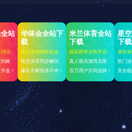
队来说无疑是一个巨大的损失。本场比赛中，猛龙主帅对此表示
探讨奎克利缺阵对猛龙队产生的影响，包括他的组织能力、投篮
队的重要性及未来发展方向。
之一。他能够迅速判断防守形势，并根据队友的位置进行合理传
都能轻松胜任的。尤其是在比赛节奏较快时，缺乏稳定的组织者
间，他与内线球员之间默契的配合往往能制造出高效机会。当他
导致整体命中率下降。
于经验不足或技术水平的不匹配，他们往往无法维持流畅的进攻
弱的一环。