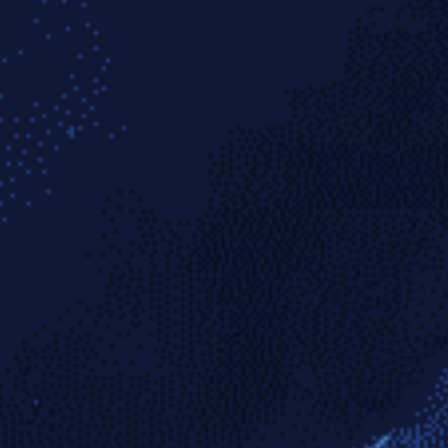
后的跳投打击对方防线。但本场比赛，在没
分点。
攻，很容易被对手识破并加以限制。而奎克
于整个赛季来说都是不可或缺的一部分，而
度和拼搏精神会感染身边所有人。然而，当
得每个人在场上都变得紧张，不敢放开手脚