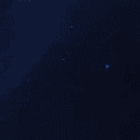
41岁詹姆斯本赛季快攻得
广泛的关注与讨...
在2023年的NBA赛季中，41
2026-05-24