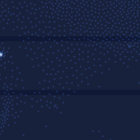
感慨球队缺乏他的组织与投篮能力
的新赛季首战，但却因为奎克利的缺阵而显得格外艰难。作为球