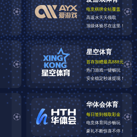
队的重要一员，奎克利不仅在场上负责组织