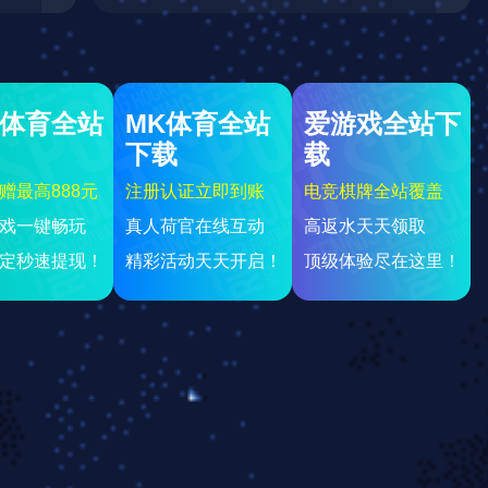
感慨，认为球队在他的缺席下缺乏了必要的
表现、球队士气以及后续展望。通过分析，
球。在他缺阵的情况下，其他球员不得不承
使得球队变得更加混乱。
不在时，猛龙队失去了这种有效的进攻手
。这就让猛龙队在面对强敌时显得尤为吃