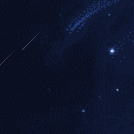
反之，如果揽获胜仗，将会激励全队继续
下来教练组需要面对的重要课题之一。
4、后续展望与调整
尽管本场比赛未能取得理想结果，但这也
球员应变能力与适应性。此外，他们亦需
与此同时，对于即将复出的奎克利而言，
训练，提高身体素质及技战术意识，将是
总之，在经过这次考验后，相信猛龙队会
同努力才能走向成功之路。
总结：
综上所述，“奎克利缺阵首战”让猛龙队
也是一次转机，让教练组和全体成员重新