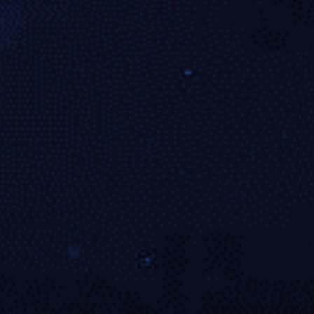
科隆俱乐部与曼联洽谈租
性，令球迷们期待...
在当今足球界，年轻球员的崛起
2026-08-01
弗里克呼吁巴萨加大中锋