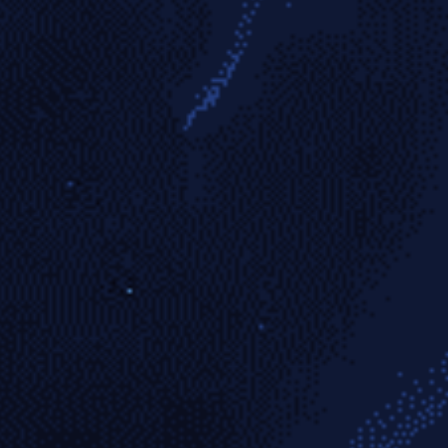
除了组织能力外，奎克利还以其精准的投
有他的情况下，猛龙队显然失去了这样一
众所周知，在现代篮球中，多样化的进攻
利正好弥补了这一短板，让球队拥有更多
这样的局面不仅影响了球队当前比赛中的
此役恰逢其时，更突显了这一点。
3、球队士气受挫
奎克利作为球队的重要一员，他在更衣室
他因伤缺席时，不仅使团队实力受损，同
当其他球员看到自己信任和依赖的人无法
去打。因此，即使是有潜力的新秀，也可