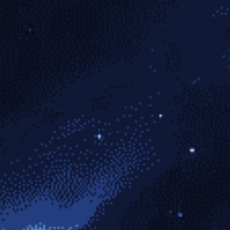
赛季中迎头赶上，实现自己的目标。
未来仍充满希望，只要大家齐心协力，共
功的重要里程碑。期待着猛龙能够早日找
上一篇：
森林狼官方宣布爱德华兹因右膝炎…
延伸阅读