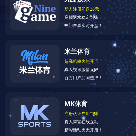
奎克利缺阵首战猛龙主帅
2026-06-09 18:30
65 次阅读
首页
/
体育看点
在刚刚结束的比赛中，猛龙队迎来了他们