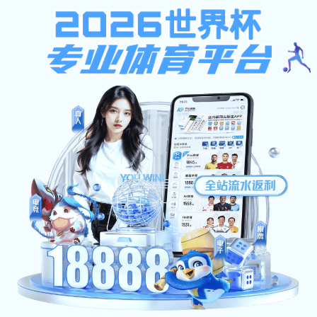
注册入口
kd体育官网
APP与网页版入口
｜畅享全球体育赛事与数据服
务
欢迎访问
kd体育官网
，提供全面覆盖足球、篮
球、电竞等项目的赛事资讯与数据内容， 支持
APP下载
与
网页使用
，每日同步更新千场比
赛，聚焦热门体育内容， 助您轻松获取赛事动
态，掌握比赛节奏。