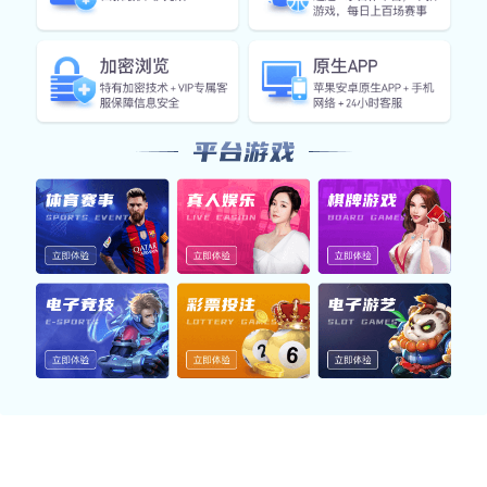
2、转会市场策略探讨
转会市场一直是决定一支球队命运的重要因素之一，
而水晶宫在这一领域似乎并没有取得显著成功。本赛
季，他们未能有效引入能够提升整体实力的新球员，
这直接导致了球队阵容深度不足的问题。
虽然俱乐部尝试引进一些年轻球员，但由于缺乏经
验，这些新援往往无法迅速适应英超节奏，从而未能
为球队带来立竿见影的效果。而老将们则因年龄增长
而状态下滑，更加剧了这种困境。
此外，在一些关键位置上，俱乐部未能找到合适的人
选，导致原本应该增强实力的引援变成了一种负担。
这种人事决策失误使得水晶宫难以打造一支具备竞争