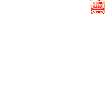
特林康自豪成为葡萄牙国家队一员与C罗
特林康作为一名年轻的足球天才，因其在场上的表现而备受
瞩目。在代...
2026-07-26