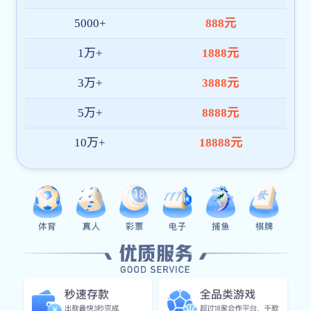
近年来，视频助理裁判（VAR）技术逐渐被引入各大
足球联赛，以期减少裁判判罚中的错误。然而，在实
际应用中，VAR也常常成为争议的焦点。在这次陈晋
投诉案件中，VAR对阿德里亚诺是否手球进行了回放
审查，这一过程引起了众多球迷和专家的关注。许多
人认为，虽然VAR能够提供更为清晰的信息，但其决
定是否公正仍然存疑。
尤其是在关键时刻，裁判需要迅速做出决策，而观看
回放往往会延误比赛进程。此外，如何解读画面也是
一个难题，不同的人可能得出不同结论。因此，对于
VAR系统本身以及其实施细节的讨论愈加频繁，希望
能进一步完善这一系统，让其真正服务于公平竞赛。
同时，这种新技术也带来了分歧，有些人认为它削弱