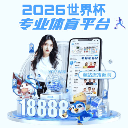
注册入口
kd体育官网
APP与网页版入口
｜畅享全球体育赛事与数据服
务
欢迎访问
kd体育官网
，提供全面覆盖足球、篮
球、电竞等项目的赛事资讯与数据内容， 支持
APP下载
与
网页使用
，每日同步更新千场比
赛，聚焦热门体育内容， 助您轻松获取赛事动
态，掌握比赛节奏。