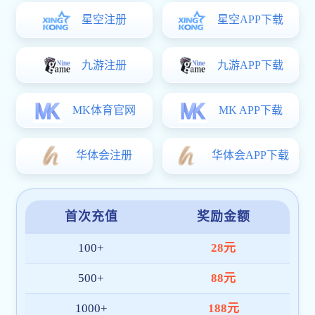
在最近的一场足球比赛中，陈晋对阿德里亚诺的手球
行为提出了投诉，而这一事件引发了广泛的热议。随
着VAR技术的介入，裁判最终确认阿德里亚诺并未犯
规。这一结果不仅让球迷感到意外，也在社交媒体上
引发了激烈讨论。本文将从多个角度深入分析此事
件，包括VAR技术的应用、球员心理、公众反应以及
未来可能产生的影响。通过这些方面，我们可以更全
面地理解这一事件背后的复杂性以及它在当今足球运
动中的重要性。
1、VAR技术的应用与争议