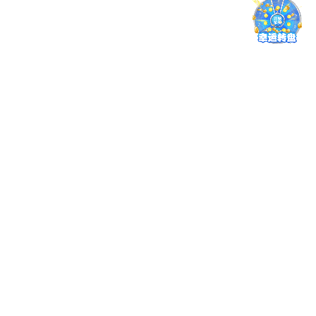
一次争议。
最后，可以预见的是，此次事件将成为日后类似案件
的重要参考，为今后的比赛管理提供经验教训。同
时，它也将激励更多人去思考如何平衡科技应用与竞
技精神之间的关系，从而推动整个体育行业向更加透
明、公平的发展方向迈进。
总结：
综上所述，“最后时刻陈晋投诉阿德里亚诺手球 VAR介
入后确认未犯规”这一案件揭示出当今足球世界中的多
重矛盾：如何利用先进科技提升赛事公正性？如何缓
解运动员面对巨大压力而产生的不安？这些都是亟待
解决的问题。同时，它也提醒我们要善用舆论力量，
引导大家共同关注体育精神，为健全赛事制度贡献力